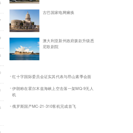
6
古巴国家电网瘫痪
7
9
澳大利亚新州政府拨款升级悉
尼歌剧院
6
0
红十字国际委员会证实其代表与昂山素季会面
伊朗称在霍尔木兹海峡上空击落一架MQ-9无人
1
机
俄罗斯国产MC-21-310客机完成首飞
6
5