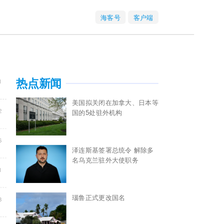
海客号
客户端
1
热点新闻
美国拟关闭在加拿大、日本等
2
国的5处驻外机构
6
泽连斯基签署总统令 解除多
名乌克兰驻外大使职务
1
瑙鲁正式更改国名
8