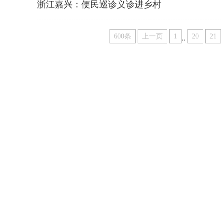
浙江嘉兴：便民巡诊义诊进乡村
600条
上一页
1
..
20
21