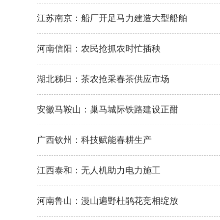
江苏南京：船厂开足马力建造大型船舶
河南信阳：农民抢抓农时忙插秧
湖北秭归：茶农抢采春茶供应市场
安徽马鞍山：巢马城际铁路建设正酣
广西钦州：科技赋能春耕生产
江西泰和：无人机助力电力施工
河南鲁山：漫山遍野杜鹃花竞相绽放