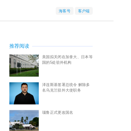
海客号
客户端
推荐阅读
美国拟关闭在加拿大、日本等
国的5处驻外机构
泽连斯基签署总统令 解除多
名乌克兰驻外大使职务
瑙鲁正式更改国名