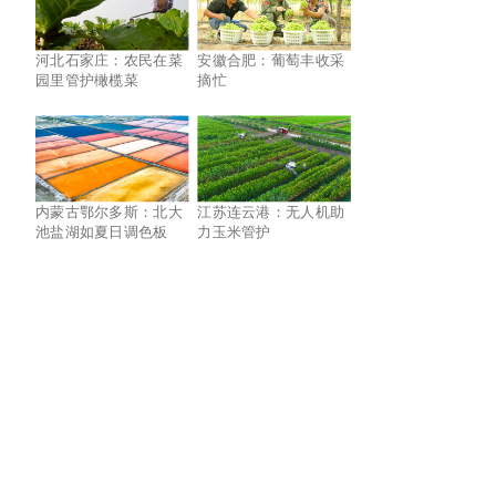
河北石家庄：农民在菜
安徽合肥：葡萄丰收采
园里管护橄榄菜
摘忙
内蒙古鄂尔多斯：北大
江苏连云港：无人机助
池盐湖如夏日调色板
力玉米管护