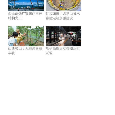
西渝高铁广安东站主体
甘肃张掖：盘道山抽水
结构完工
蓄能电站加紧建设
山西稷山：无花果喜获
哈伊高铁启动按图运行
丰收
试验