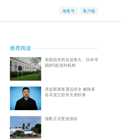
海客号
客户端
推荐阅读
美国拟关闭在加拿大、日本等
国的5处驻外机构
泽连斯基签署总统令 解除多
名乌克兰驻外大使职务
瑙鲁正式更改国名