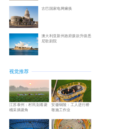
古巴国家电网瘫痪
澳大利亚新州政府拨款升级悉
尼歌剧院
视觉推荐
江苏泰州：村民划着菱
安徽铜陵：工人进行桥
桶采摘菱角
墩施工作业