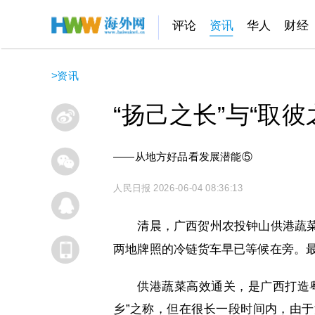
评论
资讯
华人
财经
>
资讯
“扬己之长”与“取
——从地方好品看发展潜能⑤
人民日报
2026-06-04 08:36:13
清晨，广西贺州农投钟山供港蔬
两地牌照的冷链货车早已等候在旁。
供港蔬菜高效通关，是广西打造
乡”之称，但在很长一段时间内，由