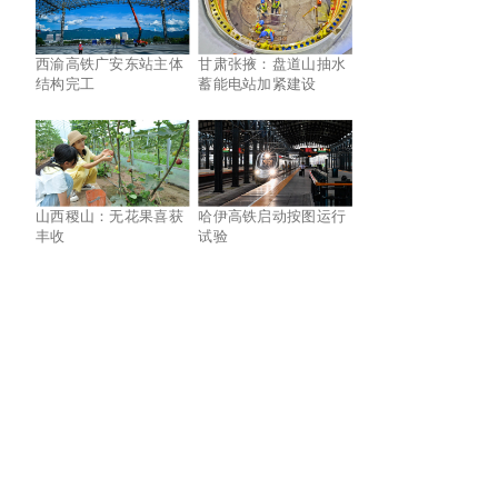
西渝高铁广安东站主体
甘肃张掖：盘道山抽水
结构完工
蓄能电站加紧建设
山西稷山：无花果喜获
哈伊高铁启动按图运行
丰收
试验