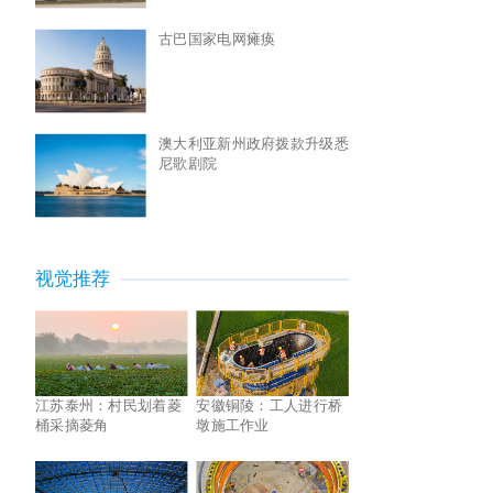
古巴国家电网瘫痪
澳大利亚新州政府拨款升级悉
尼歌剧院
视觉推荐
江苏泰州：村民划着菱
安徽铜陵：工人进行桥
桶采摘菱角
墩施工作业