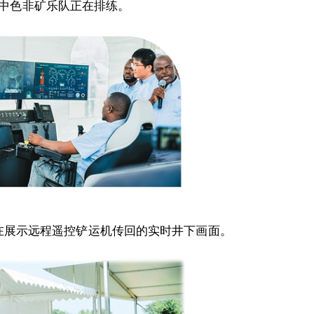
中色非矿乐队正在排练。
在展示远程遥控铲运机传回的实时井下画面。