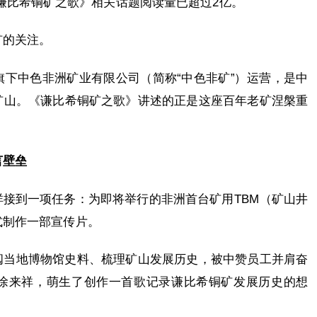
谦比希铜矿之歌》相关话题阅读量已超过2亿。
矿的关注。
下中色非洲矿业有限公司（简称“中色非矿”）运营，是中
矿山。《谦比希铜矿之歌》讲述的正是这座百年老矿涅槃重
言壁垒
接到一项任务：为即将举行的非洲首台矿用TBM（矿山井
式制作一部宣传片。
阅当地博物馆史料、梳理矿山发展历史，被中赞员工并肩奋
徐来祥，萌生了创作一首歌记录谦比希铜矿发展历史的想