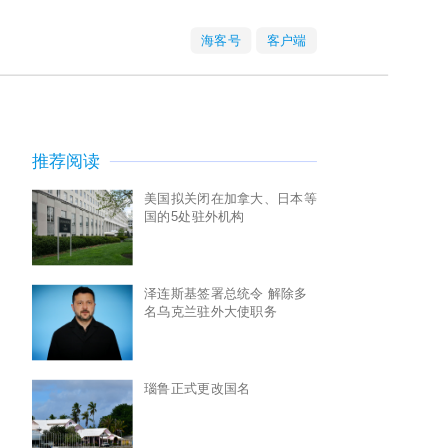
海客号
客户端
推荐阅读
美国拟关闭在加拿大、日本等
国的5处驻外机构
泽连斯基签署总统令 解除多
名乌克兰驻外大使职务
瑙鲁正式更改国名