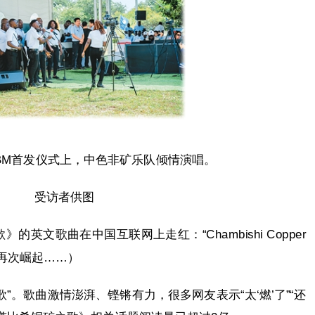
TBM首发仪式上，中色非矿乐队倾情演唱。
受访者供图
英文歌曲在中国互联网上走红：“Chambishi Copper
铜矿，再次崛起……）
”。歌曲激情澎湃、铿锵有力，很多网友表示“太‘燃’了”“还