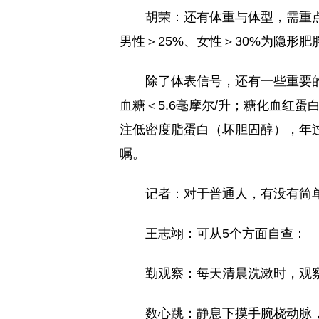
胡荣：还有体重与体型，需重点
男性＞25%、女性＞30%为隐形
除了体表信号，还有一些重要的
血糖＜5.6毫摩尔/升；糖化血红蛋
注低密度脂蛋白（坏胆固醇），年
嘱。
记者：对于普通人，有没有简
王志翊：可从5个方面自查：
勤观察：每天清晨洗漱时，观
数心跳：静息下摸手腕桡动脉，