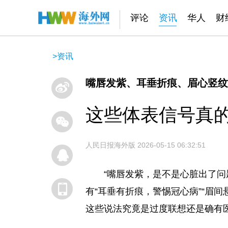
评论
资讯
华人
财
>
资讯
嘴唇发紫、耳垂折痕、眉心竖纹
这些体表信号真
人民日报海外版
2026-05-15 06:32:51
“嘴唇发紫，是不是心脏出了问
有“耳垂有折痕，警惕冠心病”“眉
这些说法究竟是过度联想还是确有