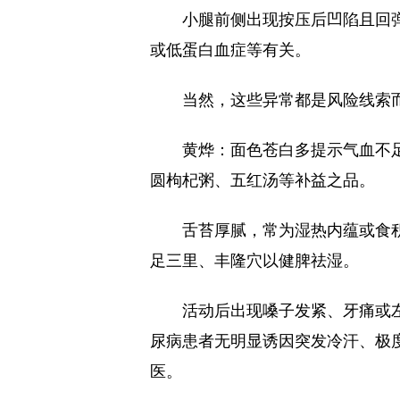
小腿前侧出现按压后凹陷且回
或低蛋白血症等有关。
当然，这些异常都是风险线索
黄烨：面色苍白多提示气血不
圆枸杞粥、五红汤等补益之品。
舌苔厚腻，常为湿热内蕴或食
足三里、丰隆穴以健脾祛湿。
活动后出现嗓子发紧、牙痛或
尿病患者无明显诱因突发冷汗、极
医。