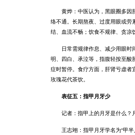
黄烨：中医认为，黑眼圈多因
络不通。长期熬夜、过度用眼或劳
结、血流不畅；饮食不规律、贪凉
日常需规律作息、减少用眼时
明、四白、承泣等，指腹轻按至酸胀
症时暂停。食疗方面，肝肾亏虚者
玫瑰花代茶饮。
表征五：指甲月牙少
记者：指甲上的月牙是什么？
王志翊：指甲月牙学名为“甲半