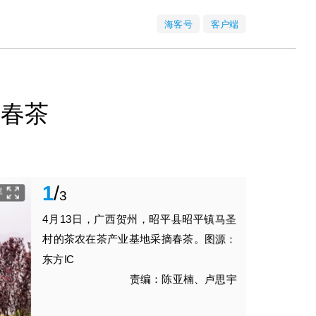
海客号
客户端
摘春茶
1
/
屏
3
4月13日，广西贺州，昭平县昭平镇马圣
村的茶农在茶产业基地采摘春茶。图源：
东方IC
责编：陈亚楠、卢思宇