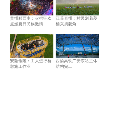
贵州黔西南：火把狂欢
江苏泰州：村民划着菱
点燃夏日民族激情
桶采摘菱角
安徽铜陵：工人进行桥
西渝高铁广安东站主体
墩施工作业
结构完工