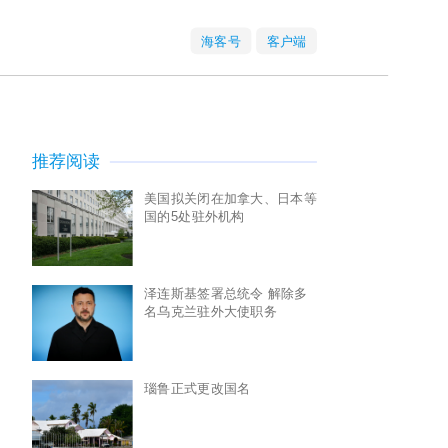
海客号
客户端
推荐阅读
美国拟关闭在加拿大、日本等
国的5处驻外机构
泽连斯基签署总统令 解除多
名乌克兰驻外大使职务
瑙鲁正式更改国名