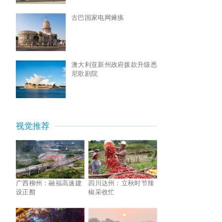
古巴国家电网瘫痪
澳大利亚新州政府拨款升级悉
尼歌剧院
视觉推荐
广西柳州：融福高速建
四川达州：立秋时节辣
设正酣
椒采收忙