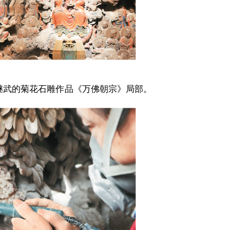
继武的菊花石雕作品《万佛朝宗》局部。