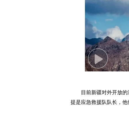
P
l
a
y
目前新疆对外开放的
V
提是应急救援队队长，他
i
d
e