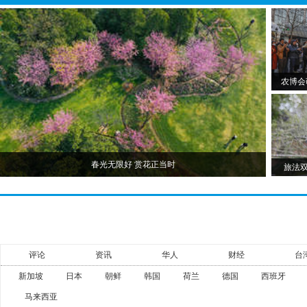
农博会
春光无限好 赏花正当时
旅法
评论
资讯
华人
财经
台
新加坡
日本
朝鲜
韩国
荷兰
德国
西班牙
马来西亚